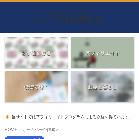
お金を増やしたい方必見！
ネットでできる副業の全て
お小遣い稼ぎ
アフィリエイト
投資で稼ぐ
お金と暮らし
当サイトではアフィリエイトプログラムによる収益を得ています。
HOME
>
ホームページ作成
>