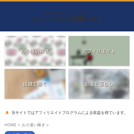
お金を増やしたい方必見！
ネットでできる副業の全て
お小遣い稼ぎ
アフィリエイト
投資で稼ぐ
お金と暮らし
当サイトではアフィリエイトプログラムによる収益を得ています。
HOME
>
お小遣い稼ぎ
>