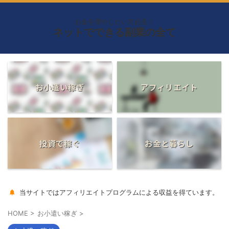
お金を増やしたい方必見！
ネットでできる副業の全て
お小遣い稼ぎ
アフィリエイト
投資で稼ぐ
お金と暮らし
当サイトではアフィリエイトプログラムによる収益を得ています。
HOME
>
お小遣い稼ぎ
>